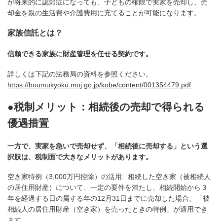
が将来的に認知症になっても、子どもの権限で実家を売却し、売
却金
を親の生活費や介護費用に充てることが可能になります。
家族信託とは？
信頼できる家族に財産管理を任せる契約です。
詳しくは下記の法務局の資料を参照ください。
https://houmukyoku.moj.go.jp/kobe/content/001354479.pdf
●税制メリット：相続後の売却で得られる
優遇措置
一方で、実家を急いで売却せず、「相続後に売却する」という選
択肢は、税
制面で大きなメリットがあります。
空き家特例（3,000万円控除）の活用: 相続した空き家（被相続人
の居住用財産）について、一定の要件を満たし、
相続開始から３
年を経過する日の属する年の12月31日までに売却した場
合、「被
相続人の居住用財産（空き家）を売ったときの特例」が適用でき
ます。