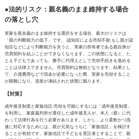
●法的リスク：親名義のまま維持する場合
の落とし穴
実家を親名義のまま維持する選択をする場合、最大のリスクは
「親の判断
能力の低下」です。 認知症による売却不能:もし親が認
知症などにより判断能力を失うと、実家の所有者である親自身
が
売買契約を結ぶことができなくなります。この状態になると、た
とえ子どもであっても、勝手に代理人として売却手続きを進める
ことは法律上できません。売買契約は無効となります。結果とし
て、介護費用などで現金が必要になった際、実家を売却すること
が困難になり、資産が凍結された状態に陥ります。
【対策】
成年後見制度と家族信託:売却を可能にするには「成年後見制度」
を利用し、家庭裁判所が選任した
成年後見人が、本人（親）に代
わって法律行為を行う必要があります。しかし、より柔軟かつ迅
速に対応するためには、親が元気なうちに「家族
信託」を検討す
ることが有効です。家族信託で子どもを受託者とすること
で、親