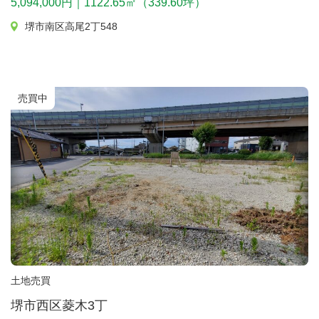
5,094,000円｜1122.65㎡（339.60坪）
堺市南区高尾2丁548
売買中
土地売買
堺市西区菱木3丁