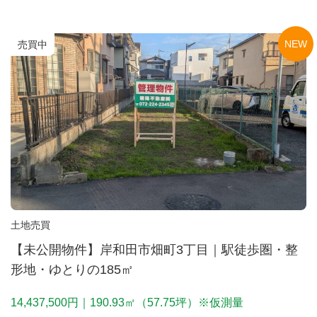
NEW
売買中
土地売買
【未公開物件】岸和田市畑町3丁目｜駅徒歩圏・整
形地・ゆとりの185㎡
14,437,500円｜190.93㎡（57.75坪）※仮測量