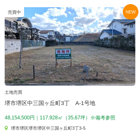
NEW
売買中
土地売買
堺市堺区中三国ヶ丘町3丁 A-1号地
48,154,500円｜117.928㎡（35.67坪）※備考参照
堺市堺区堺市堺区中三国ヶ丘町3丁3-5