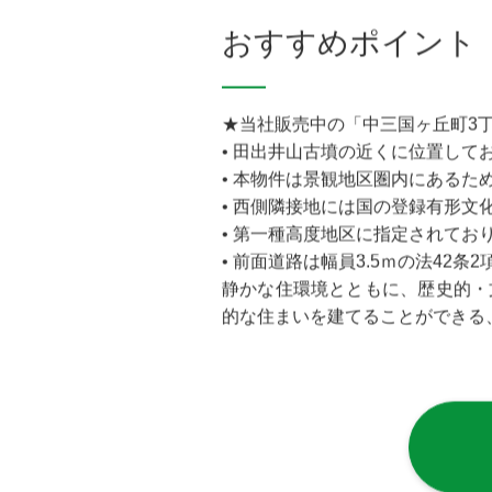
南海高野線 堺東駅 徒歩
おすすめポイント
★当社販売中の「中三国ヶ丘町3
• 田出井山古墳の近くに位置し
• 本物件は景観地区圏内にある
• 西側隣接地には国の登録有形
• 第一種高度地区に指定されてお
• 前面道路は幅員3.5ｍの法42
静かな住環境とともに、歴史的・
的な住まいを建てることができる