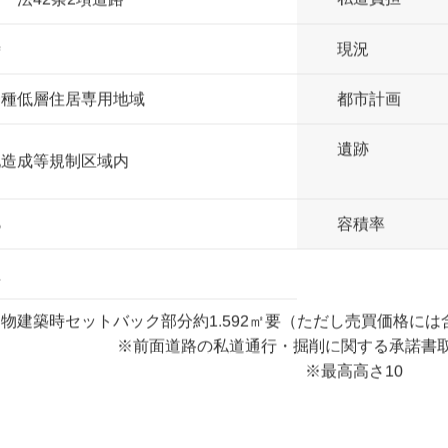
7.928㎡（35.67坪）※備考参照
地目
.5ｍ（セットバック必要）
私道負担
 法42条2項道路
時
現況
一種低層住居専用地域
都市計画
遺跡
地造成等規制区域内
％
容積率
主
物建築時セットバック部分約1.592㎡要（ただし売買価格に