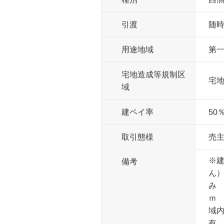
11
土地面積
≒3
巾員
西側
種別
随
引渡
第
用途地域
宅地造成等規制区
宅
域
50
建ペイ率
売
取引態様
※建
備考